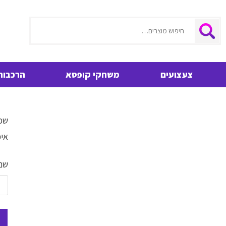
חיפוש
צעצועים
משחקי קופסא
הרכבות
שכח
איפ
שם