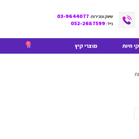
03-9644077
שיווק ומכירות:
052-2687599
נייד:
0
 חיות
מוצרי קיץ
₪
0.00
ת