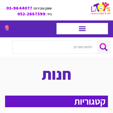
03-9644077
שיווק ומכירות:
052-2687599
נייד:
0
₪
0.00
חיפוש
חנות
קטגוריות