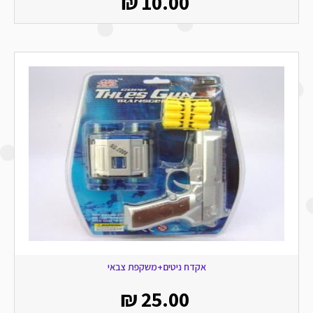
₪
10.00
אקדח ניטים+משקפת צבאי
₪
25.00