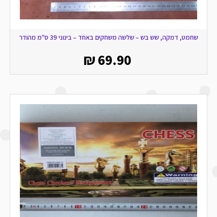
שחמט, דמקה, שש בש – שלשה משחקים באחד – בינוני 39 ס"מ מהודר
₪
69.90