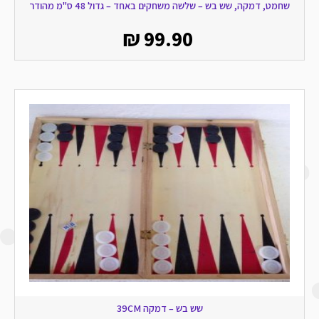
שחמט, דמקה, שש בש – שלשה משחקים באחד – גדול 48 ס"מ מהודר
₪
99.90
שש בש – דמקה 39CM