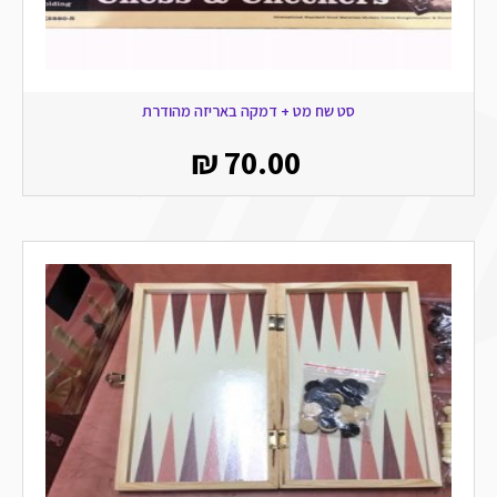
סט שח מט + דמקה באריזה מהודרת
₪
70.00