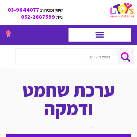
03-9644077
שיווק ומכירות:
052-2687599
נייד:
0
₪
0.00
חיפוש
ערכת שחמט
ודמקה