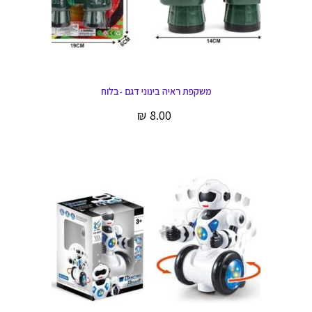
משקפת ראיה בינוני דגם -בלוח
₪
8.00