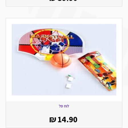
לוח סל
₪
14.90