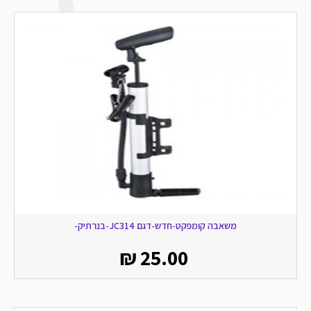
משאבה קומפקט-חדש-דגם JC314-בנרתיק-
₪
25.00