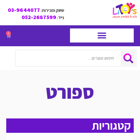
03-9644077
שיווק ומכירות:
052-2687599
נייד:
0
₪
0.00
חיפוש
ספורט
קטגוריות