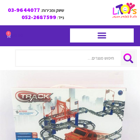
03-9644077
שיווק ומכירות:
052-2687599
נייד:
0
₪
0.00
חיפוש