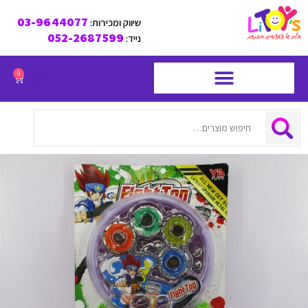
03-9644077
שיווק ומכירות:
052-2687599
נייד:
0
₪
0.00
חיפוש